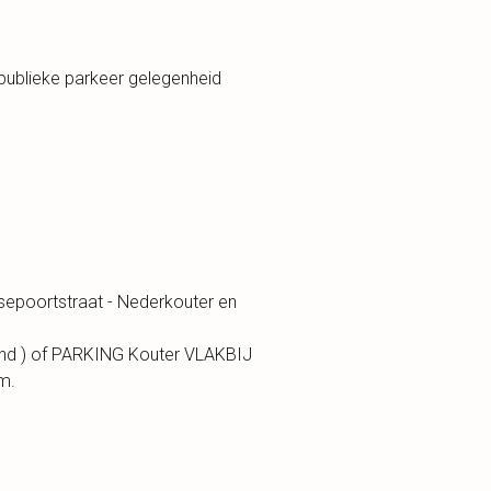
ublieke parkeer gelegenheid
ksepoortstraat - Nederkouter en
nd ) of PARKING Kouter VLAKBIJ
om.