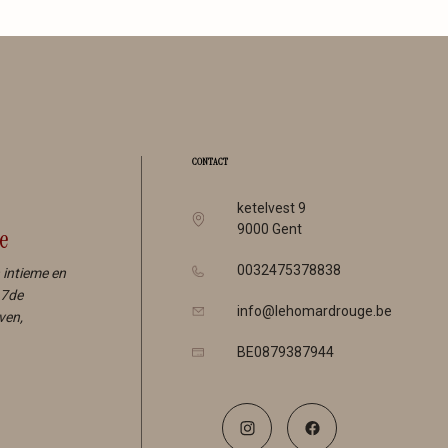
CONTACT
ketelvest 9
9000 Gent
e
0032475378838
 intieme en
7de
info@lehomardrouge.be
ven,
BE0879387944